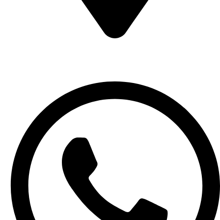
Be Smart Company LTD, شركة كن ذكيا المحدودة, اليمانية،
الصحافة، الرياض 13321