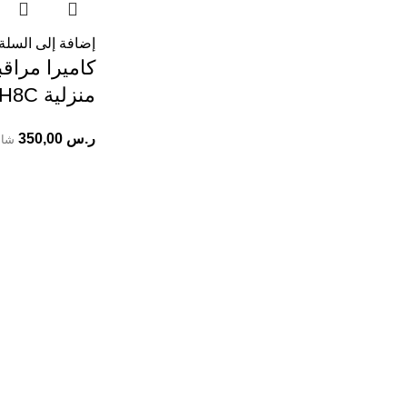
إضافة إلى السلة
منزلية H8C من EZVIZ
ر.س
350,00
شام