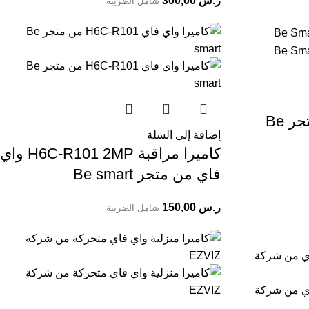
ر.س
300,00
شامل الضريبة
كاميرا ذكية Wi-Fi من متجر Be
إضافة إلى السلة
كاميرا مراقبة H6C-R101 2MP واي
فاي من متجر Be smart
ر.س
150,00
شامل الضريبة